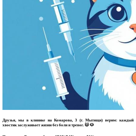
Друзья, мы в клинике на Комарова, 3 (г. Мытищи) верим: каждый
хвостик заслуживает жизни без боли и тревог. 🐱 🐶